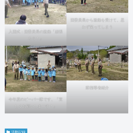
団委員長から激励を受けて、思
わず笑ってしまう
入団式：団委員長の激励「頑張
ろう！」
隊指導者紹介
今年度のビーバー隊です、「宜
しくお願いしまーす！」
活動記録