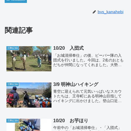
bvs_kanahebi
関連記事
10/20 入団式
活動記録
「お城清掃奉仕」の後、ビーバー隊の入
団式を行いました。今回は、2名のおとも
だちが仲間になってくれました。大勢の
スカウトたちに見守られ、元気よくビー
バー隊の”やくそく”をしてくれました。最
後に団委員長にあいさつしましたが、団
委員長がなんだか嬉ReadMore...
3/9 明神山ハイキング
活動記録
青空に迎えられて元気いっぱいなスカウ
トたちは、王寺町にある明神山目指して
ハイキングに出かけました。登山口近く
の住宅街に、白い犬をキャラクターにし
た看板があちこちにあるのを見つけたス
カウトたちは早速隊長に質問攻めに。聖
徳太子の飼い犬「雪丸」はReadMore...
10/20 お芋ほり
活動記録
午前中の「お城清掃奉仕」・「入団式」