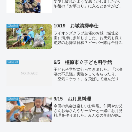
で少し疲れたような感じがしましたが、
午後の「お芋ほり」に入るとさすがビー
バー、元気いっぱい大きな芋を掘り出し
ました。今年は、たくさんのおいもが採
れて良かったね！
10/19 お城清掃奉仕
活動記録
ライオンズクラブ主催のお城（城址公
園）清掃に参加しました、お天気も良く
絶好のお掃除日和？ビーバー隊は合計28
名が清掃奉仕してくれました。ビーバー
たちは、みんなで協力して楽しくお城周
りをきれいにしました。掃除の後は、ラ
イオンズクラブの皆さんがReadMore...
6/5 橿原市立子ども科学館
活動記録
子ども科学館に行ってきました。「水溶
液の不思議」実験をしてもらったり、
「空気ロケット」を飛ばして遊んだり、
宇宙船を操縦して地球を目指すゲームを
しました。水溶液の不思議空気ロケット
を飛ばそうスペースシップシュミレータ
9/15 お月見料理
活動記録
今回の集会は楽しいお料理、仲間やお父
さんお母さんやリーダーと一緒にお月見
料理を作りました。みんなの笑顔が絶え
ない時間でした。